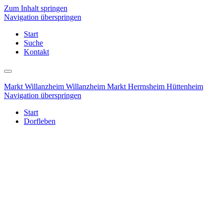
Zum Inhalt springen
Navigation überspringen
Start
Suche
Kontakt
Markt Willanzheim
Willanzheim
Markt Herrnsheim
Hüttenheim
Navigation überspringen
Start
Dorfleben