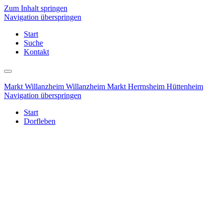
Zum Inhalt springen
Navigation überspringen
Start
Suche
Kontakt
Markt Willanzheim
Willanzheim
Markt Herrnsheim
Hüttenheim
Navigation überspringen
Start
Dorfleben